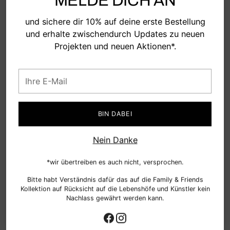
MELDE DICH AN
legen
hochwertiges Finish gefaltet
und sichere dir 10% auf deine erste Bestellung
Lange Henkel mit verstärktem Kreuzstich
und erhalte zwischendurch Updates zu neuen
Projekten und neuen Aktionen*.
MATERIAL
Ihre
E-
GRÖSSETABELLE
Mail
BIN DABEI
PFLEGETIPPS
Nein Danke
VERSAND UND RÜCKGABE
*wir übertreiben es auch nicht, versprochen.
Bitte habt Verständnis dafür das auf die Family & Friends
Fragen zum Produkt? Kontaktiere uns oder schau in unserem
Kollektion auf Rücksicht auf die Lebenshöfe und Künstler kein
FAQ Center
Nachlass gewährt werden kann.