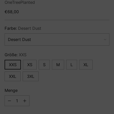
OneTreePlanted
Regulärer
€68,00
Preis
Farbe:
Desert Dust
Größe:
XXS
XXS
XS
S
M
L
XL
XXL
3XL
Menge
Menge