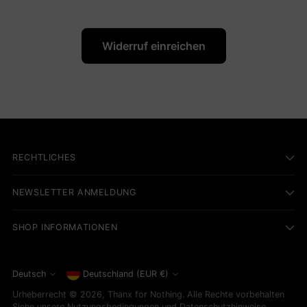
Widerruf einreichen
RECHTLICHES
NEWSLETTER ANMELDUNG
SHOP INFORMATIONEN
Währung
Deutsch
Deutschland (EUR €)
Sprache
Urheberrecht © 2026,
Thanx for Nothing
. Alle Rechte vorbehalten
Siehe unsere Nutzungsbedingungen und Datenschutzhinweise.