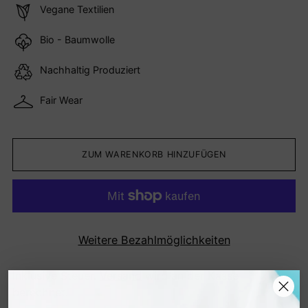
Vegane Textilien
Bio - Baumwolle
Nachhaltig Produziert
Fair Wear
ZUM WARENKORB HINZUFÜGEN
Weitere Bezahlmöglichkeiten
Inklusive Steuer.
Versand
wird an der Kasse
berechnet.