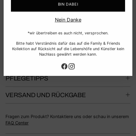
in der Unterschiede verbinden, statt zu trennen.
BIN DABEI
Trage es mit Stolz – für Frieden, für Einheit, für die
Nein Danke
Menschlichkeit.
✌️🌍
*wir übertreiben es auch nicht, versprochen.
Bitte habt Verständnis dafür das auf die Family & Friends
MATERIAL
Kollektion auf Rücksicht auf die Lebenshöfe und Künstler kein
Nachlass gewährt werden kann.
GRÖSSETABELLE
PFLEGETIPPS
VERSAND UND RÜCKGABE
Fragen zum Produkt? Kontaktiere uns oder schau in unserem
FAQ Center