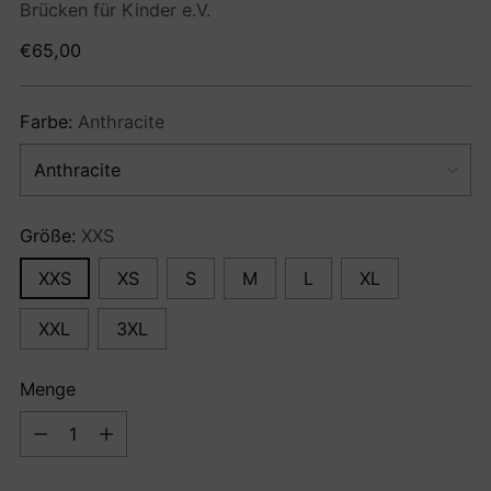
Brücken für Kinder e.V.
Regulärer
€65,00
Preis
Farbe:
Anthracite
Größe:
XXS
XXS
XS
S
M
L
XL
XXL
3XL
Menge
Menge