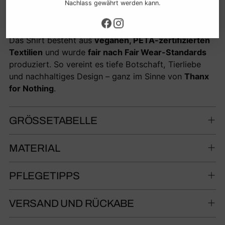
Nachlass gewährt werden kann.
fordern mehr Mitgefühl und Menschlichkeit im
Umgang mit fühlenden Lebewesen.
Das Shirt besteht aus
veganen, PETA-zertifizierten
Textilien
und wurde
fair nach Fair Wear-Standards
produziert. So vereint es tiefe Botschaft, Tierliebe
und nachhaltiges Design – ganz im Sinne von
Thanx
for Nothing
.
GRÖSSETABELLE
MATERIAL
PFLEGETIPPS
VERSAND UND RÜCKABE