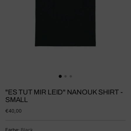
"ES TUT MIR LEID" NANOUK SHIRT -
SMALL
Regulärer
€40,00
Preis
Farbe:
Black