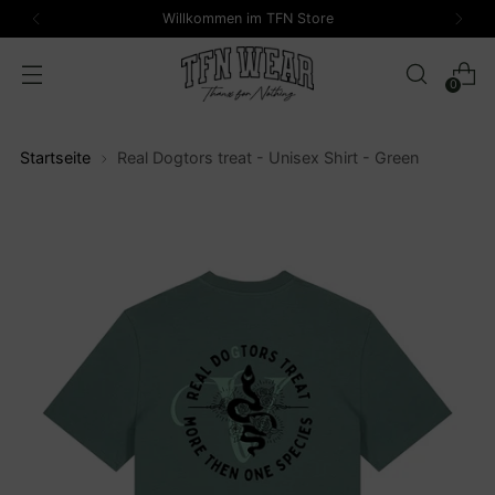
N Store
Kostenloser Versand ab einem 
0
Startseite
Real Dogtors treat - Unisex Shirt - Green