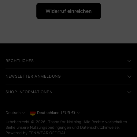
Widerruf einreichen
RECHTLICHES
NEWSLETTER ANMELDUNG
SHOP INFORMATIONEN
Währung
Deutsch
Deutschland (EUR €)
Sprache
Urheberrecht © 2026,
Thanx for Nothing
. Alle Rechte vorbehalten
Siehe unsere Nutzungsbedingungen und Datenschutzhinweise.
Powered by TFN.WEAR.OFFICIAL