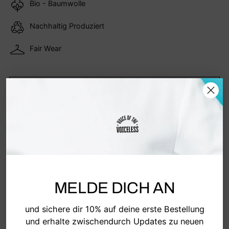
Bio - Baumwolle
Nachhaltig Produziert
Fair Wear
ZUM WARENKORB HINZUFÜGEN
Inklusive Steuer.
Versand
wird an der Kasse
MELDE DICH AN
berechnet.
und sichere dir 10% auf deine erste Bestellung
TEILEN
und erhalte zwischendurch Updates zu neuen