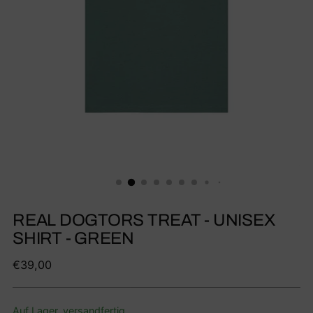
REAL DOGTORS TREAT - UNISEX
SHIRT - GREEN
Regulärer
€39,00
Preis
Auf Lager, versandfertig