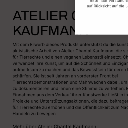
auf Rücksicht auf die
ATELIER CHANTA
KAUFMANN
Mit dem Erwerb dieses Produkts unterstützt du die küns
aktivistische Arbeit von Atelier Chantal Kaufmann, die si
für Tierrechte und einen veganen Lebensstil einsetzt. 
verwendet ihre Kunst, um auf die Schönheit und Einzigar
aufmerksam zu machen und das Bewusstsein für deren 
schärfen. Sie ist seit Jahren an vorderster Front bei
Tierrechtsdemonstrationen und Mahnwachen dabei, um d
zu dokumentieren und ihnen eine Stimme zu verleihen. Ei
Einnahmen aus dem Verkauf ihrer Kunstwerke fließt in ih
Projekte und Unterstützungsaktionen, die dazu beitrage
für Tierrechte zu erhöhen und die Öffentlichkeit zum N
Handeln zu bewegen
Mehr über Atelier Chantal Kaufmann