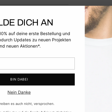
den
Warenkorb
legen
LDE DICH AN
 10% auf deine erste Bestellung und
ndurch Updates zu neuen Projekten
nd neuen Aktionen*.
serem
FAQ Center
BIN DABEI
Nein Danke
reiben es auch nicht, versprochen.
s dafür das auf die Family & Friends Kollektion