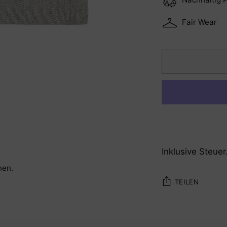
Fair Wear
Inklusive Steuer
hen.
TEILEN
Produkt
in