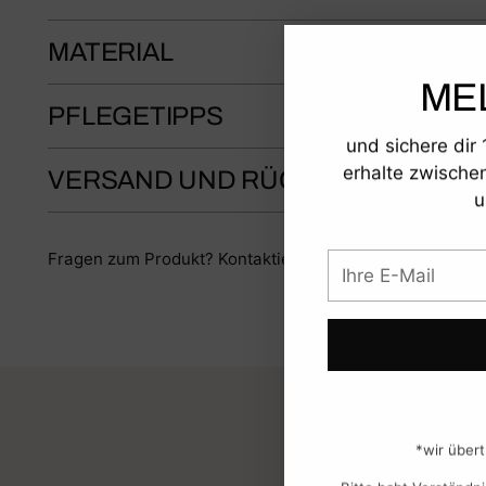
MATERIAL
ME
PFLEGETIPPS
und sichere dir
erhalte zwische
VERSAND UND RÜCKGABE
u
Fragen zum Produkt? Kontaktiere uns oder schau in un
Ihre
E-
Mail
*wir übert
Bitte habt Verständni