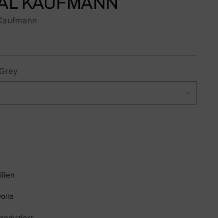
AL KAUFMANN
 Kaufmann
Grey
ilien
olle
Produziert