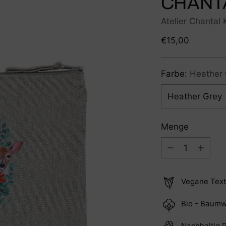
CHANT
Atelier Chantal
Regulärer
€15,00
Preis
Farbe:
Heather 
Menge
Menge
Vegane Text
Bio - Baumw
Nachhaltig 