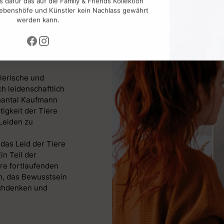
 Lebenshöfe und Künstler kein Nachlass gewährt
werden kann.
L
tlerische und
ch leidenschaftlich
Chantal Kaufmann
tigkeit der Tiere
Leiden zu
as Leid der Tiere
n Teil der
re fortlaufenden
n, das Bewusstsein
achdenken und